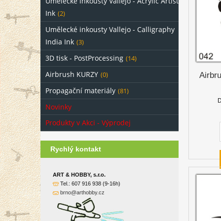
Umělecké inkousty Vallejo - Acrylic Artist
Ink
(2)
Umělecké inkousty Vallejo - Calligraphy
India Ink
(3)
3D tisk - PostProcessing
(14)
Airbrush KURZY
(0)
Airbr
Propagační materiály
(81)
D
Novinky
Produkty v Akci - Výprodej
Rychlý kontakt
ART & HOBBY, s.r.o.
Tel.: 607 916 938 (9-16h)
brno@arthobby.cz