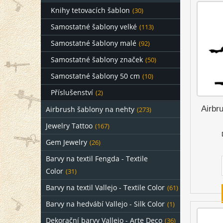
Knihy tetovacích šablon
(30)
Samostatné šablony velké
(113)
Samostatné šablony malé
(92)
Samostatné šablony značek
(50)
Samostatné šablony 50 cm
(10)
Příslušenství
(2)
Airbr
Airbrush šablony na nehty
(273)
Jewelry Tattoo
(167)
Gem Jewelry
(26)
Barvy na textil Fengda - Textile
Color
(31)
Barvy na textil Vallejo - Textile Color
(61)
Barvy na hedvábí Vallejo - Silk Color
(1)
Dekorační barvy Vallejo - Arte Deco
(36)