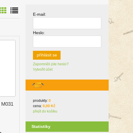
E-mail:
Heslo:
přihlásit se
Zapomněli jste heslo?
Vytvořit účet
produkty:
0
a M031
cena:
0,00 Kč
přejít do košíku
Statistiky