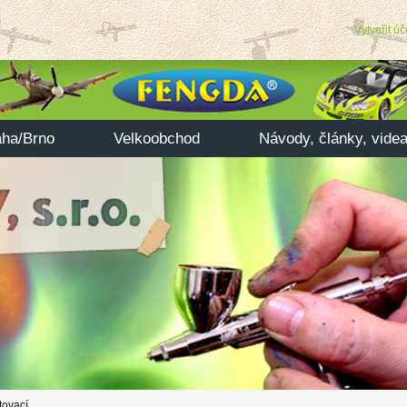
Vytvořit úč
aha/Brno
Velkoobchod
Návody, články, vide
tovací