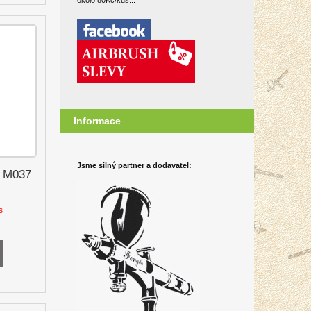
okolo 80Kč/kus...
Informace
Jsme silný partner a dodavatel:
a M037
s