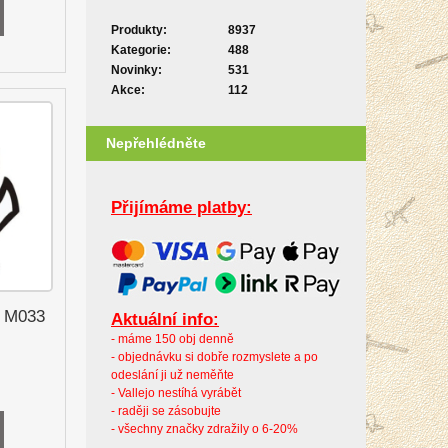
Produkty:
8937
Kategorie:
488
Novinky:
531
Akce:
112
Nepřehlédněte
Přijímáme platby:
a M033
Aktuální info:
- máme 150 obj denně
- objednávku si dobře rozmyslete a po
odeslání ji už neměňte
- Vallejo nestíhá vyrábět
- raději se zásobujte
- všechny značky zdražily o 6-20%