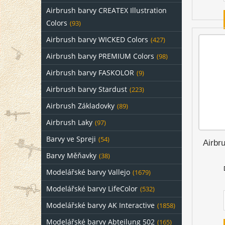
Airbrush barvy CREATEX Illustration
Colors
(93)
Airbrush barvy WICKED Colors
(427)
Airbrush barvy PREMIUM Colors
(98)
Airbrush barvy FASKOLOR
(9)
Airbrush barvy Stardust
(223)
Airbrush Základovky
(89)
Airbrush Laky
(97)
Barvy ve Spreji
(54)
Airbr
Barvy Měňavky
(38)
Modelářské barvy Vallejo
(1679)
Modelářské barvy LifeColor
(532)
Modelářské barvy AK Interactive
(1858)
Modelářské barvy Abteilung 502
(165)