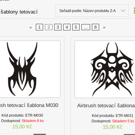
Seřadit podle:
Název produktu Z-A
 šablony tetovací
«
1
2
3
4
5
...
8
»
ush tetovací šablona M030
Airbrush tetovací šablon
Kód produktu:
ETR-M030
Kód produktu:
ETR-M031
Dostupnost:
Skladem 8 ks
Dostupnost:
Skladem 5 ks
15,00 Kč
15,00 Kč