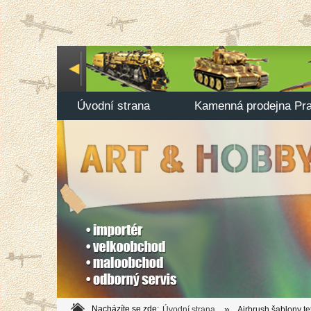
Úvodní strana
Kamenná prodejna Pr
»
Nacházíte se zde:
Úvodní strana
Airbrush šablony te