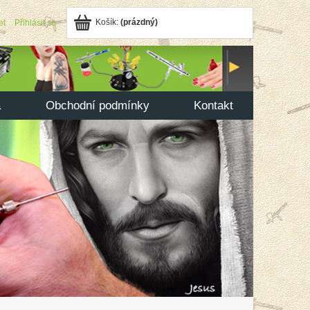
Košík:
(prázdný)
et
Přihlásit se
a
Obchodní podmínky
Kontakt