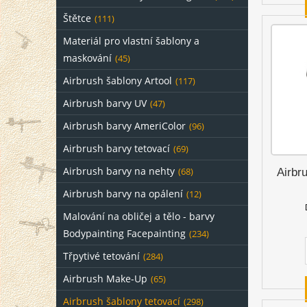
Štětce
(111)
Materiál pro vlastní šablony a
maskování
(45)
Airbrush šablony Artool
(117)
Airbrush barvy UV
(47)
Airbrush barvy AmeriColor
(96)
Airbrush barvy tetovací
(69)
Airbrush barvy na nehty
(68)
Airbr
Airbrush barvy na opálení
(12)
Malování na obličej a tělo - barvy
Bodypainting Facepainting
(234)
Třpytivé tetování
(284)
Airbrush Make-Up
(65)
Airbrush šablony tetovací
(298)