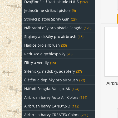
Dvojčinné stříkací pistole H & S
(192)
Jednočinné stříkací pistole
(9)
Stříkací pistole Spray Gun
(28)
Náhradní díly pro pistole Fengda
(120)
Stojany a držáky pro airbrush
(15)
Hadice pro airbrush
(55)
Redukce a rychlospojky
(95)
Filtry a ventily
(15)
Skleničky, nádobky, adaptéry
(37)
Čištění a doplňky pro airbrush
(72)
Airbr
Nářadí Fengda, Vallejo, AK
(124)
Airbrush barvy Auto-Air Colors
(114)
Airbrush barvy CANDY2-O
(112)
Airbrush barvy CREATEX Colors
(260)