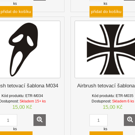
ks
ks
přidat do košíku
přidat do košíku
ush tetovací šablona M034
Airbrush tetovací šablon
Kód produktu:
ETR-M034
Kód produktu:
ETR-M035
Dostupnost:
Skladem 15+ ks
Dostupnost:
Skladem 6 ks
15,00 Kč
15,00 Kč
ks
ks