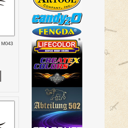
a M043