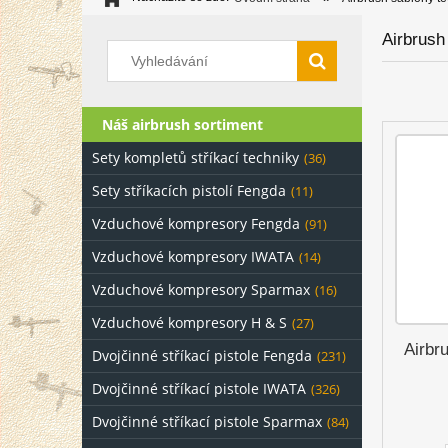
Airbrush
Náš airbrush sortiment
Sety kompletů stříkací techniky
(36)
Sety stříkacích pistolí Fengda
(11)
Vzduchové kompresory Fengda
(91)
Vzduchové kompresory IWATA
(14)
Vzduchové kompresory Sparmax
(16)
Vzduchové kompresory H & S
(27)
Airbr
Dvojčinné stříkací pistole Fengda
(231)
Dvojčinné stříkací pistole IWATA
(326)
Dvojčinné stříkací pistole Sparmax
(84)