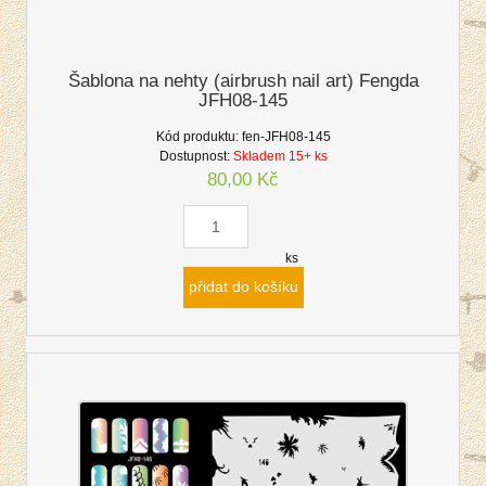
Šablona na nehty (airbrush nail art) Fengda
JFH08-145
Kód produktu:
fen-JFH08-145
Dostupnost:
Skladem 15+ ks
80,00 Kč
ks
přidat do košíku