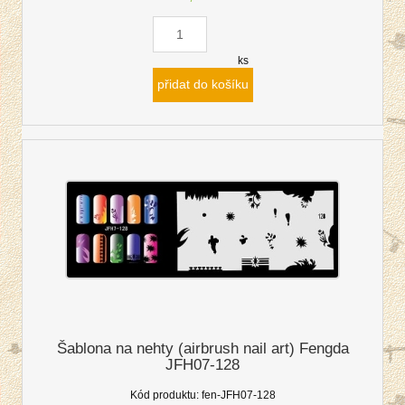
ks
přidat do košíku
Šablona na nehty (airbrush nail art) Fengda
JFH07-128
Kód produktu:
fen-JFH07-128