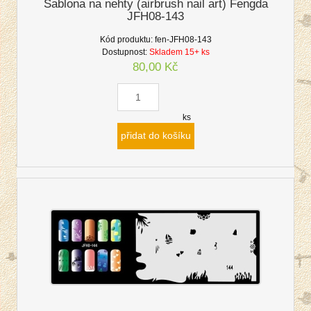
Šablona na nehty (airbrush nail art) Fengda
JFH08-143
Kód produktu:
fen-JFH08-143
Dostupnost:
Skladem 15+ ks
80,00 Kč
ks
přidat do košíku