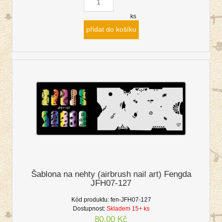
ks
přidat do košíku
Šablona na nehty (airbrush nail art) Fengda
JFH07-127
Kód produktu:
fen-JFH07-127
Dostupnost:
Skladem 15+ ks
80,00 Kč