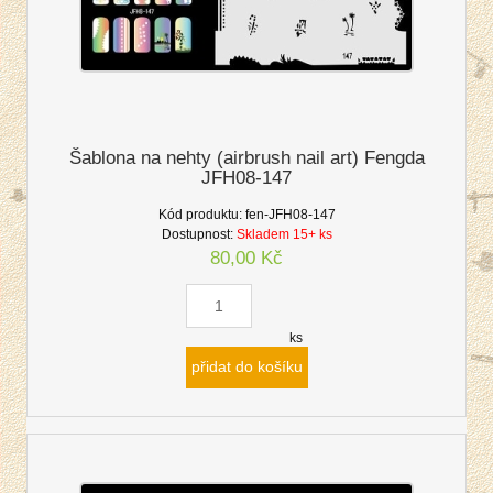
Šablona na nehty (airbrush nail art) Fengda
JFH08-147
Kód produktu:
fen-JFH08-147
Dostupnost:
Skladem 15+ ks
80,00 Kč
ks
přidat do košíku