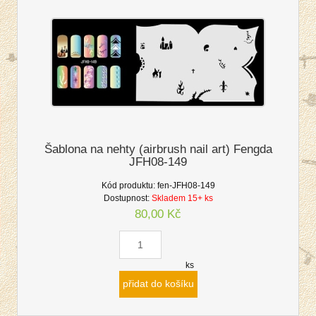
Šablona na nehty (airbrush nail art) Fengda
JFH08-149
Kód produktu:
fen-JFH08-149
Dostupnost:
Skladem 15+ ks
80,00 Kč
ks
přidat do košíku