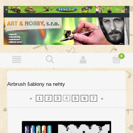
Airbrush šablony na nehty
«
1
2
3
4
5
6
7
»