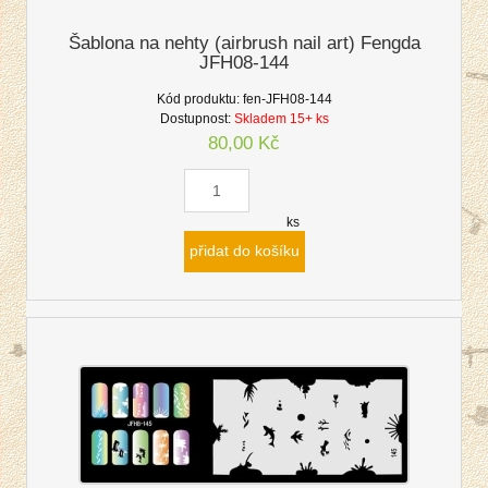
Šablona na nehty (airbrush nail art) Fengda
JFH08-144
Kód produktu:
fen-JFH08-144
Dostupnost:
Skladem 15+ ks
80,00 Kč
ks
přidat do košíku