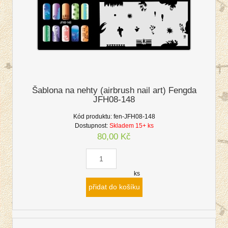
Šablona na nehty (airbrush nail art) Fengda
JFH08-148
Kód produktu:
fen-JFH08-148
Dostupnost:
Skladem 15+ ks
80,00 Kč
ks
přidat do košíku