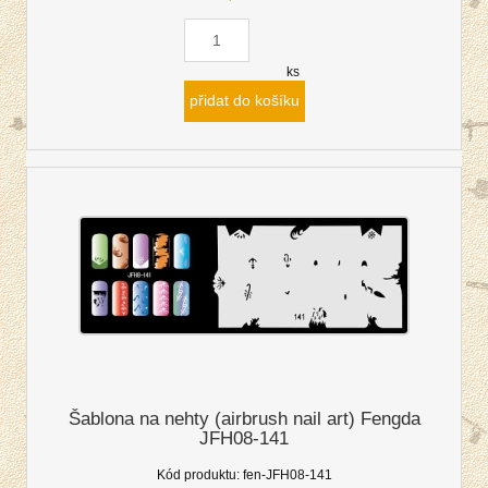
ks
přidat do košíku
Šablona na nehty (airbrush nail art) Fengda
JFH08-141
Kód produktu:
fen-JFH08-141