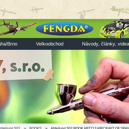
Vytvořit úč
aha/Brno
Velkoobchod
Návody, články, vide
»
»
bteilung 502
BOOKS
Abteilung 502 BOOK ABT713 AIRCRAFT OF SPANIS