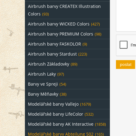
Airbrush barvy CREATEX Illustration
Colors
(93)
Airbrush barvy WICKED Colors
(427)
Airbrush barvy PREMIUM Colors
(98)
Airbrush barvy FASKOLOR
(9)
Airbrush barvy Stardust
(223)
Airbrush Základovky
(89)
poslat
Airbrush Laky
(97)
Barvy ve Spreji
(54)
Barvy Měňavky
(38)
Modelářské barvy Vallejo
(1679)
Modelářské barvy LifeColor
(532)
Modelářské barvy AK Interactive
(1858)
Modelářské barvy Abteilung 502
(165)