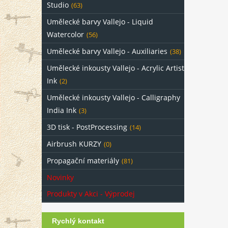
Studio
(63)
Umělecké barvy Vallejo - Liquid
Watercolor
(56)
Umělecké barvy Vallejo - Auxiliaries
(38)
Umělecké inkousty Vallejo - Acrylic Artist
Ink
(2)
Umělecké inkousty Vallejo - Calligraphy
India Ink
(3)
3D tisk - PostProcessing
(14)
Airbrush KURZY
(0)
Propagační materiály
(81)
Novinky
Produkty v Akci - Výprodej
Rychlý kontakt