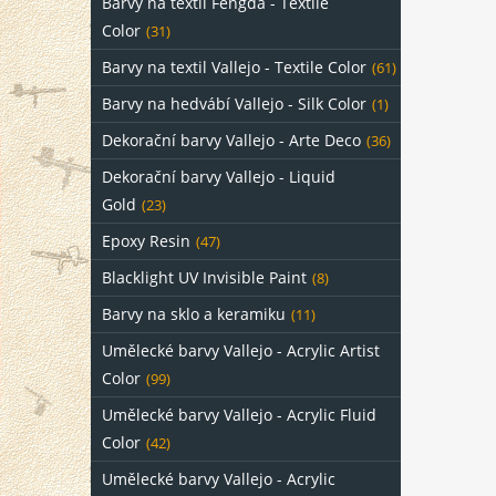
Barvy na textil Fengda - Textile
Color
(31)
Barvy na textil Vallejo - Textile Color
(61)
Barvy na hedvábí Vallejo - Silk Color
(1)
Dekorační barvy Vallejo - Arte Deco
(36)
Dekorační barvy Vallejo - Liquid
Gold
(23)
Epoxy Resin
(47)
Blacklight UV Invisible Paint
(8)
Barvy na sklo a keramiku
(11)
Umělecké barvy Vallejo - Acrylic Artist
Color
(99)
Umělecké barvy Vallejo - Acrylic Fluid
Color
(42)
Umělecké barvy Vallejo - Acrylic