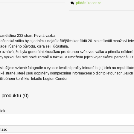
přidání recenze
španělština 232 stran. Pevná vazba.
čanská válka byla jedním z nejdůležitějších konfliktů 20. století kvůli množství let
tadel různého původu, která se jí účastnila.
se uznává, že byla generální zkouškou pro druhou světovou válku a přiměla někter
aby vyzkoušeli své nové zbraně a taktiku, a umožnila jejich vojenskému personálu z
 si užijete vzácné fotografie a vysoce kvalitní profily letounů bojujících na republiká
cké straně, které jsou doplněny komplexními informacemi o těchto letounech, jejich 
žití během konfliktu. letadlo Legion Condor
produktu (0)
ick:
nze: