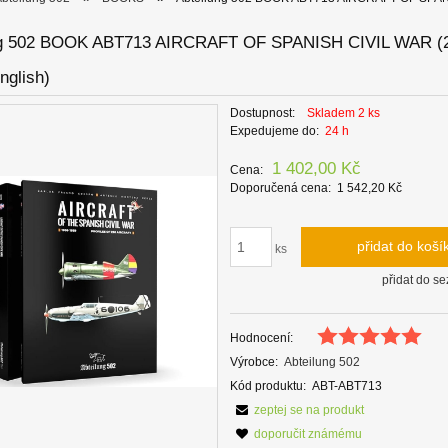
ng 502 BOOK ABT713 AIRCRAFT OF SPANISH CIVIL WAR (
nglish)
Dostupnost:
Skladem 2 ks
Expedujeme do:
24 h
1 402,00 Kč
Cena:
Doporučená cena:
1 542,20 Kč
přidat do koší
ks
přidat do s
Hodnocení:
Výrobce:
Abteilung 502
Kód produktu:
ABT-ABT713
zeptej se na produkt
doporučit známému