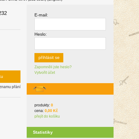
232
E-mail:
Heslo:
přihlásit se
Zapomněli jste heslo?
Vytvořit účet
ku
eznamu přání
produkty:
0
cena:
0,00 Kč
přejít do košíku
Statistiky