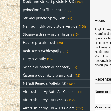
Dvojčinné stříkací pistole H & S
(192)
Jednočinné stříkací pistole
(9)
Stříkací pistole Spray Gun
(28)
Popis
Náhradní díly pro pistole Fengda
(120)
Angličtina/
Stojany a držáky pro airbrush
Španělská ob
(15)
operací a le
Hadice pro airbrush
(55)
Historicky 
protivníky, 
Redukce a rychlospojky
(95)
zkušenosti.
V této knize
Filtry a ventily
(15)
nacionalisti
historii pou
Skleničky, nádobky, adaptéry
(37)
Čištění a doplňky pro airbrush
(72)
Recenze 
Nářadí Fengda, Vallejo, AK
(124)
Airbrush barvy Auto-Air Colors
Name or n
(114)
Airbrush barvy CANDY2-O
(112)
Vaše rece
Airbrush barvy CREATEX Colors
(260)