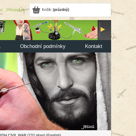
Košík:
(prázdný)
et
Přihlásit se
a
Obchodní podmínky
Kontakt
H CIVIL WAR (232 stran) (English)