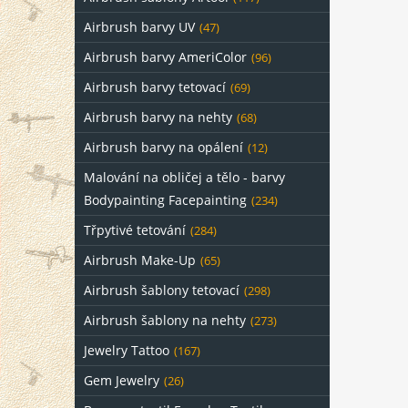
Airbrush barvy UV
(47)
Airbrush barvy AmeriColor
(96)
Airbrush barvy tetovací
(69)
Airbrush barvy na nehty
(68)
Airbrush barvy na opálení
(12)
Malování na obličej a tělo - barvy
Bodypainting Facepainting
(234)
Třpytivé tetování
(284)
Airbrush Make-Up
(65)
Airbrush šablony tetovací
(298)
Airbrush šablony na nehty
(273)
Jewelry Tattoo
(167)
Gem Jewelry
(26)