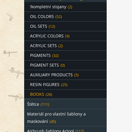
!kompletní stojany
(2)
OIL COLORS
(52)
OIL SETS
(12)
ACRYLIC COLORS
(9)
ACRYLIC SETS
(2)
PIGMENTS
(32)
PIGMENT SETS
(0)
AUXILIARY PRODUCTS
(5)
RESIN FIGURES
(25)
BOOKS
(26)
Štětce
(111)
Materiál pro vlastní šablony a
maskování
(45)
Airbrush šablony Artool
(117)