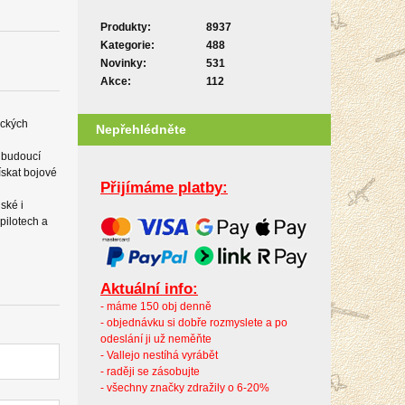
Produkty:
8937
Kategorie:
488
Novinky:
531
Akce:
112
eckých
Nepřehlédněte
é budoucí
ískat bojové
Přijímáme platby:
nské i
pilotech a
Aktuální info:
- máme 150 obj denně
- objednávku si dobře rozmyslete a po
odeslání ji už neměňte
- Vallejo nestíhá vyrábět
- raději se zásobujte
- všechny značky zdražily o 6-20%