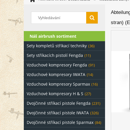
Abteilu
stran) (E
Náš airbrush sortiment
Sety kompletů stříkací techniky
(36)
Sety stříkacích pistolí Fengda
(11)
Vzduchové kompresory Fengda
(91)
Vzduchové kompresory IWATA
(14)
Vzduchové kompresory Sparmax
(16)
Vzduchové kompresory H & S
(27)
Dvojčinné stříkací pistole Fengda
(231)
Dvojčinné stříkací pistole IWATA
(326)
Dvojčinné stříkací pistole Sparmax
(84)