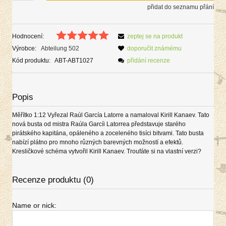
přidat do seznamu přání
Hodnocení:
zeptej se na produkt
Výrobce:
Abteilung 502
doporučit známému
Kód produktu:
ABT-ABT1027
přidání recenze
Popis
Měřítko 1:12 Vyřezal Raúl García Latorre a namaloval Kirill Kanaev. Tato
nová busta od mistra Raúla Garcíi Latorrea představuje starého
pirátského kapitána, opáleného a zoceleného tisíci bitvami. Tato busta
nabízí plátno pro mnoho různých barevných možností a efektů.
Kresličkové schéma vytvořil Kirill Kanaev. Troufáte si na vlastní verzi?
Recenze produktu (0)
Name or nick: