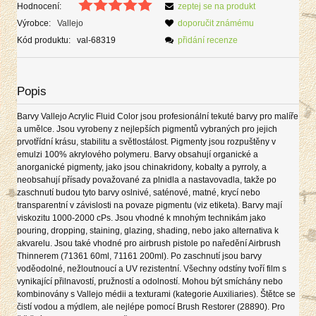
Hodnocení:
zeptej se na produkt
Výrobce:
Vallejo
doporučit známému
Kód produktu:
val-68319
přidání recenze
Popis
Barvy Vallejo Acrylic Fluid Color jsou profesionální tekuté barvy pro malíře
a umělce. Jsou vyrobeny z nejlepších pigmentů vybraných pro jejich
prvotřídní krásu, stabilitu a světlostálost. Pigmenty jsou rozpuštěny v
emulzi 100% akrylového polymeru. Barvy obsahují organické a
anorganické pigmenty, jako jsou chinakridony, kobalty a pyrroly, a
neobsahují přísady považované za plnidla a nastavovadla, takže po
zaschnutí budou tyto barvy oslnivé, saténové, matné, krycí nebo
transparentní v závislosti na povaze pigmentu (viz etiketa). Barvy mají
viskozitu 1000-2000 cPs. Jsou vhodné k mnohým technikám jako
pouring, dropping, staining, glazing, shading, nebo jako alternativa k
akvarelu. Jsou také vhodné pro airbrush pistole po naředění Airbrush
Thinnerem (71361 60ml, 71161 200ml). Po zaschnutí jsou barvy
voděodolné, nežloutnoucí a UV rezistentní. Všechny odstíny tvoří film s
vynikající přilnavostí, pružností a odolností. Mohou být smíchány nebo
kombinovány s Vallejo médii a texturami (kategorie Auxiliaries). Štětce se
čistí vodou a mýdlem, ale nejlépe pomocí Brush Restorer (28890). Pro