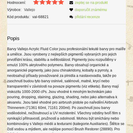
Hodnocení:
zeptej se na produkt
Výrobce:
Vallejo
doporučit známému
Kód produktu:
val-68821
přidání recenze
Popis
Barvy Vallejo Acrylic Fluid Color jsou profesionální tekuté barvy pro malíře
a umělce. Jsou vyrobeny z nejlepších pigmentů vybraných pro jejich
prvotřídní krásu, stabilitu a světlostálost. Pigmenty jsou rozpuštěny v
emulzi 100% akrylového polymeru. Barvy obsahují organické a
anorganické pigmenty, jako jsou chinakridony, kobalty a pyrroly, a
neobsahují přísady považované za plnidla a nastavovadla, takže po
zaschnutí budou tyto barvy oslnivé, saténové, matné, krycí nebo
transparentní v závislosti na povaze pigmentu (viz etiketa). Barvy mají
viskozitu 1000-2000 cPs. Jsou vhodné k mnohým technikám jako
pouring, dropping, staining, glazing, shading, nebo jako alternativa k
akvarelu. Jsou také vhodné pro airbrush pistole po naředění Airbrush
Thinnerem (71361 60ml, 71161 200ml). Po zaschnutí jsou barvy
voděodolné, nežloutnoucí a UV rezistentní. Všechny odstíny tvoří film s
vynikající přilnavostí, pružností a odolností. Mohou být smíchány nebo
kombinovány s Vallejo médii a texturami (kategorie Auxiliaries). Štětce se
čistí vodou a mýdlem, ale nejlépe pomocí Brush Restorer (28890). Pro