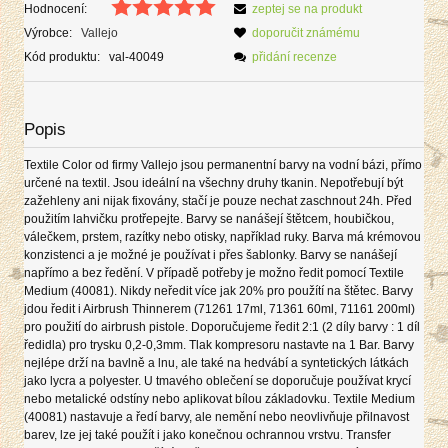
Hodnocení:
zeptej se na produkt
Výrobce:
Vallejo
doporučit známému
Kód produktu:
val-40049
přidání recenze
Popis
Textile Color od firmy Vallejo jsou permanentní barvy na vodní bázi, přímo
určené na textil. Jsou ideální na všechny druhy tkanin. Nepotřebují být
zažehleny ani nijak fixovány, stačí je pouze nechat zaschnout 24h. Před
použitím lahvičku protřepejte. Barvy se nanášejí štětcem, houbičkou,
válečkem, prstem, razítky nebo otisky, například ruky. Barva má krémovou
konzistenci a je možné je používat i přes šablonky. Barvy se nanášejí
napřímo a bez ředění. V případě potřeby je možno ředit pomocí Textile
Medium (40081). Nikdy neředit více jak 20% pro použítí na štětec. Barvy
jdou ředit i Airbrush Thinnerem (71261 17ml, 71361 60ml, 71161 200ml)
pro použití do airbrush pistole. Doporučujeme ředit 2:1 (2 díly barvy : 1 díl
ředidla) pro trysku 0,2-0,3mm. Tlak kompresoru nastavte na 1 Bar. Barvy
nejlépe drží na bavlně a lnu, ale také na hedvábí a syntetických látkách
jako lycra a polyester. U tmavého oblečení se doporučuje používat krycí
nebo metalické odstíny nebo aplikovat bílou základovku. Textile Medium
(40081) nastavuje a ředí barvy, ale nemění nebo neovlivňuje přilnavost
barev, lze jej také použít i jako konečnou ochrannou vrstvu. Transfer