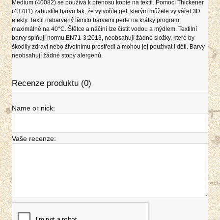
Medium (40082) se používá k přenosu kopie na textil. Pomocí Thickener
(43781) zahustíte barvu tak, že vytvoříte gel, kterým můžete vytvářet 3D
efekty. Textil nabarvený těmito barvami perte na krátký program,
maximálně na 40°C. Štětce a náčiní lze čistit vodou a mýdlem. Textilní
barvy splňují normu EN71-3:2013, neobsahují žádné složky, které by
škodily zdraví nebo životnímu prostředí a mohou jej používat i děti. Barvy
neobsahují žádné stopy alergenů.
Recenze produktu (0)
Name or nick:
Vaše recenze: