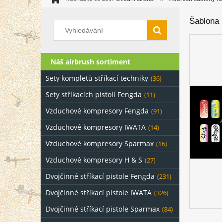
Šablona 
Náš airbrush sortiment
Sety kompletů stříkací techniky
(36)
Sety stříkacích pistolí Fengda
(11)
Vzduchové kompresory Fengda
(91)
Vzduchové kompresory IWATA
(14)
Vzduchové kompresory Sparmax
(16)
Vzduchové kompresory H & S
(27)
Dvojčinné stříkací pistole Fengda
(231)
Dvojčinné stříkací pistole IWATA
(326)
Dvojčinné stříkací pistole Sparmax
(84)