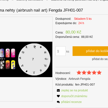
na nehty (airbrush nail art) Fengda JFH01-007
Dostupnost:
Skladem 5 ks
Expedujeme do:
24 h
80,00 Kč
Cena:
Doporučená cena:
88,00 Kč
přidat do koší
ks
přidat do s
Hodnocení:
Výrobce:
Airbrush Fengda
Kód produktu:
fen-JFH01-007
zeptej se na produkt
doporučit známému
přidání recenze