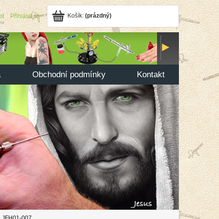
Košík:
(prázdný)
et
Přihlásit se
a
Obchodní podmínky
Kontakt
da JFH01-007