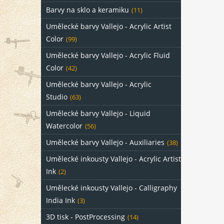
Barvy na sklo a keramiku
(11)
Umělecké barvy Vallejo - Acrylic Artist
Color
(99)
Umělecké barvy Vallejo - Acrylic Fluid
Color
(42)
Umělecké barvy Vallejo - Acrylic
Studio
(63)
Umělecké barvy Vallejo - Liquid
Watercolor
(56)
Umělecké barvy Vallejo - Auxiliaries
(38)
Umělecké inkousty Vallejo - Acrylic Artist
Ink
(2)
Umělecké inkousty Vallejo - Calligraphy
India Ink
(3)
3D tisk - PostProcessing
(14)