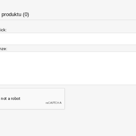
produktu (0)
ick:
nze: