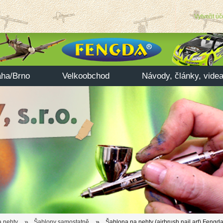
Vytvořit úč
aha/Brno
Velkoobchod
Návody, články, vide
»
»
a nehty
Šablony samostatně
Šablona na nehty (airbrush nail art) Feng