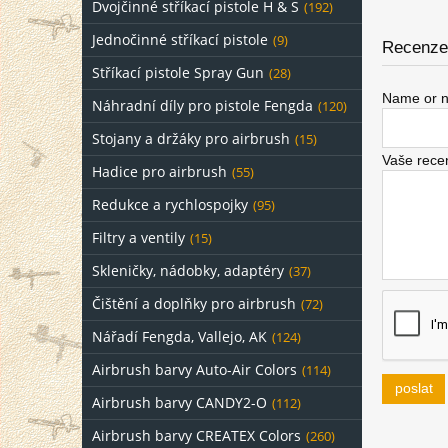
Dvojčinné stříkací pistole H & S
(192)
Jednočinné stříkací pistole
(9)
Recenze 
Stříkací pistole Spray Gun
(28)
Name or n
Náhradní díly pro pistole Fengda
(120)
Stojany a držáky pro airbrush
(15)
Vaše rece
Hadice pro airbrush
(55)
Redukce a rychlospojky
(95)
Filtry a ventily
(15)
Skleničky, nádobky, adaptéry
(37)
Čištění a doplňky pro airbrush
(72)
Nářadí Fengda, Vallejo, AK
(124)
Airbrush barvy Auto-Air Colors
(114)
poslat
Airbrush barvy CANDY2-O
(112)
Airbrush barvy CREATEX Colors
(260)