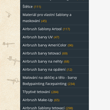
Štětce
(111)
Materiál pro vlastní šablony a
maskování
(45)
Airbrush šablony Artool
(117)
Airbrush barvy UV
(47)
Airbrush barvy AmeriColor
(96)
Airbrush barvy tetovací
(69)
Airbrush barvy na nehty
(68)
Airbrush barvy na opálení
(12)
Malování na obličej a tělo - barvy
Bodypainting Facepainting
(234)
Třpytivé tetování
(284)
Airbrush Make-Up
(65)
Airbrush šablony tetovací
(298)