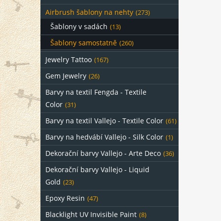
Airbrush šablony na nehty
(273)
Šablony v sadách
(13)
Šablony samostatně
(260)
Jewelry Tattoo
(167)
Gem Jewelry
(26)
Barvy na textil Fengda - Textile
Color
(31)
Barvy na textil Vallejo - Textile Color
(61)
Barvy na hedvábí Vallejo - Silk Color
(1)
Dekorační barvy Vallejo - Arte Deco
(36)
Dekorační barvy Vallejo - Liquid
Gold
(23)
Epoxy Resin
(47)
Blacklight UV Invisible Paint
(8)