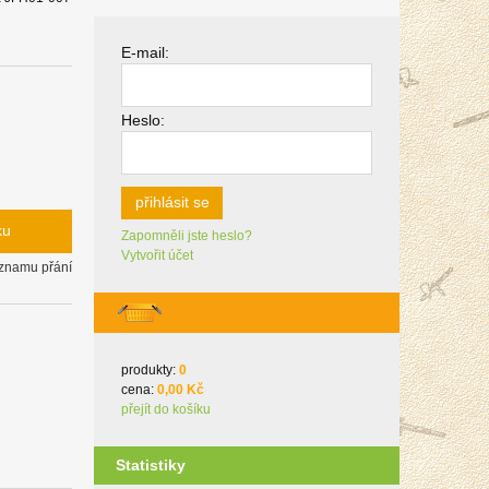
E-mail:
Heslo:
přihlásit se
ku
Zapomněli jste heslo?
Vytvořit účet
eznamu přání
produkty:
0
cena:
0,00 Kč
přejít do košíku
Statistiky