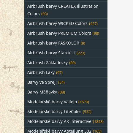
Airbrush barvy CREATEX Illustration
Colors
(93)
Airbrush barvy WICKED Colors
(427)
Airbrush barvy PREMIUM Colors
(98)
Airbrush barvy FASKOLOR
(9)
Airbrush barvy Stardust
(223)
Airbrush Základovky
(89)
Airbrush Laky
(97)
Barvy ve Spreji
(54)
Barvy Měňavky
(38)
Modelářské barvy Vallejo
(1679)
Modelářské barvy LifeColor
(532)
Modelářské barvy AK Interactive
(1858)
Modelářské barvy Abteilung 502
(165)