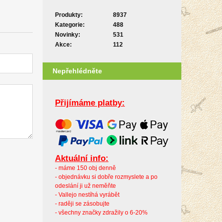
Produkty:
8937
Kategorie:
488
Novinky:
531
Akce:
112
Nepřehlédněte
Přijímáme platby:
Aktuální info:
- máme 150 obj denně
- objednávku si dobře rozmyslete a po
odeslání ji už neměňte
- Vallejo nestíhá vyrábět
- raději se zásobujte
- všechny značky zdražily o 6-20%