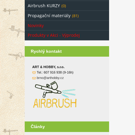
Airbrush KURZY
(0)
Propagační materiály
(81)
Novinky
Produkty v Akci - Výprodej
Rychlý kontakt
ART & HOBBY, s.r.o.
Tel.: 607 916 938 (9-16h)
brno@arthobby.cz
Články