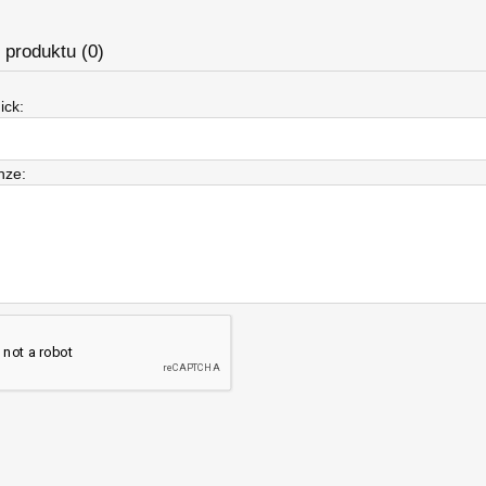
produktu (0)
ick:
nze: