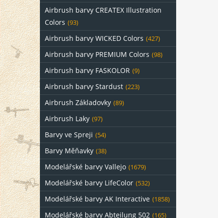
Airbrush barvy CREATEX Illustration
Colors
(93)
Airbrush barvy WICKED Colors
(427)
Airbrush barvy PREMIUM Colors
(98)
Airbrush barvy FASKOLOR
(9)
Airbrush barvy Stardust
(223)
Airbrush Základovky
(89)
Airbrush Laky
(97)
Barvy ve Spreji
(54)
Barvy Měňavky
(38)
Modelářské barvy Vallejo
(1679)
Modelářské barvy LifeColor
(532)
Modelářské barvy AK Interactive
(1858)
Modelářské barvy Abteilung 502
(165)