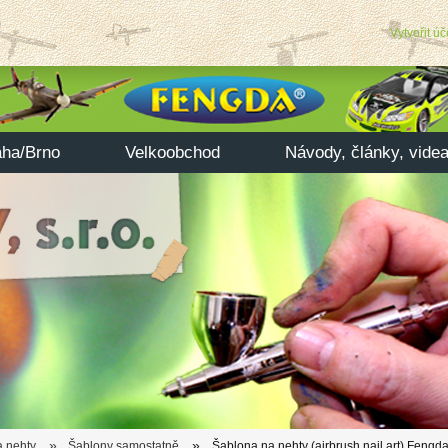
Vytvořit úč
aha/Brno
Velkoobchod
Návody, články, vide
»
»
a nehty
Šablony samostatně
Šablona na nehty (airbrush nail art) Feng