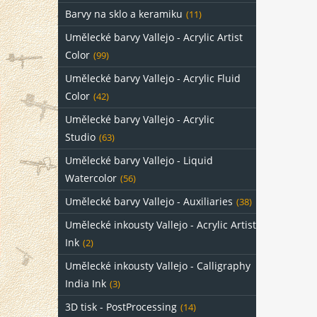
Barvy na sklo a keramiku
(11)
Umělecké barvy Vallejo - Acrylic Artist
Color
(99)
Umělecké barvy Vallejo - Acrylic Fluid
Color
(42)
Umělecké barvy Vallejo - Acrylic
Studio
(63)
Umělecké barvy Vallejo - Liquid
Watercolor
(56)
Umělecké barvy Vallejo - Auxiliaries
(38)
Umělecké inkousty Vallejo - Acrylic Artist
Ink
(2)
Umělecké inkousty Vallejo - Calligraphy
India Ink
(3)
3D tisk - PostProcessing
(14)