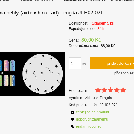
na nehty (airbrush nail art) Fengda JFH02-021
Dostupnost:
Skladem 5 ks
Expedujeme do:
24 h
80,00 Kč
Cena:
Doporučená cena:
88,00 Kč
přidat do koší
ks
přidat do s
Hodnocení:
Výrobce:
Airbrush Fengda
Kód produktu:
fen-JFH02-021
zeptej se na produkt
doporučit známému
přidání recenze