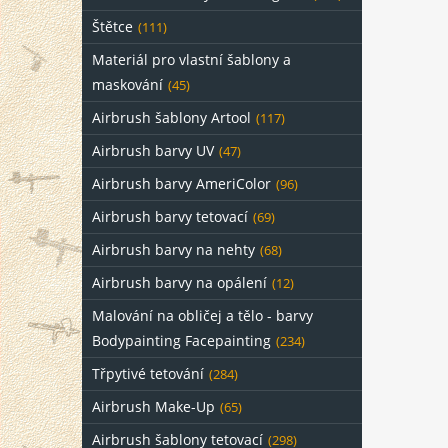
Štětce
(111)
Materiál pro vlastní šablony a
maskování
(45)
Airbrush šablony Artool
(117)
Airbrush barvy UV
(47)
Airbrush barvy AmeriColor
(96)
Airbrush barvy tetovací
(69)
Airbrush barvy na nehty
(68)
Airbrush barvy na opálení
(12)
Malování na obličej a tělo - barvy
Bodypainting Facepainting
(234)
Třpytivé tetování
(284)
Airbrush Make-Up
(65)
Airbrush šablony tetovací
(298)