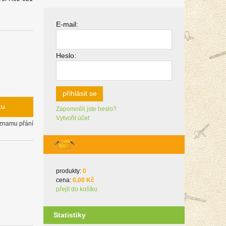
E-mail:
Heslo:
přihlásit se
ku
Zapomněli jste heslo?
Vytvořit účet
eznamu přání
produkty:
0
cena:
0,00 Kč
přejít do košíku
Statistiky