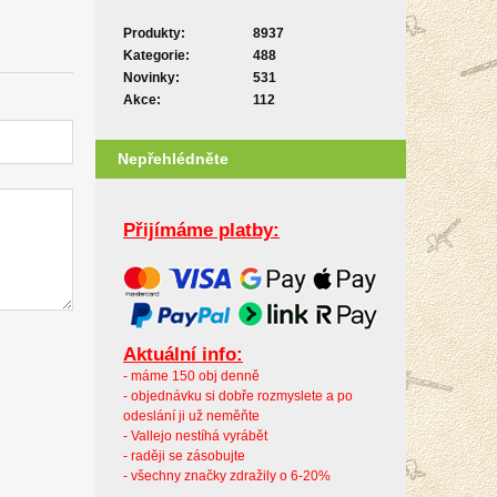
Produkty:
8937
Kategorie:
488
Novinky:
531
Akce:
112
Nepřehlédněte
Přijímáme platby:
Aktuální info:
- máme 150 obj denně
- objednávku si dobře rozmyslete a po
odeslání ji už neměňte
- Vallejo nestíhá vyrábět
- raději se zásobujte
- všechny značky zdražily o 6-20%