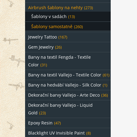
Airbrush šablony na nehty
(273)
Šablony v sadách
(13)
Šablony samostatně
(260)
Jewelry Tattoo
(167)
Gem Jewelry
(26)
Barvy na textil Fengda - Textile
Color
(31)
Barvy na textil Vallejo - Textile Color
(61)
Barvy na hedvábí Vallejo - Silk Color
(1)
Dekorační barvy Vallejo - Arte Deco
(36)
Dekorační barvy Vallejo - Liquid
Gold
(23)
Epoxy Resin
(47)
Blacklight UV Invisible Paint
(8)