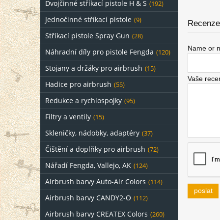
Dvojčinné stříkací pistole H & S
(192)
Jednočinné stříkací pistole
(9)
Recenze 
Stříkací pistole Spray Gun
(28)
Name or n
Náhradní díly pro pistole Fengda
(120)
Stojany a držáky pro airbrush
(15)
Vaše rece
Hadice pro airbrush
(55)
Redukce a rychlospojky
(95)
Filtry a ventily
(15)
Skleničky, nádobky, adaptéry
(37)
Čištění a doplňky pro airbrush
(72)
Nářadí Fengda, Vallejo, AK
(124)
Airbrush barvy Auto-Air Colors
(114)
poslat
Airbrush barvy CANDY2-O
(112)
Airbrush barvy CREATEX Colors
(260)