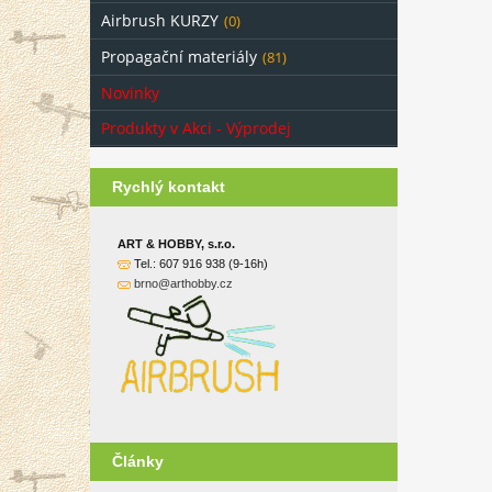
Airbrush KURZY
(0)
Propagační materiály
(81)
Novinky
Produkty v Akci - Výprodej
Rychlý kontakt
ART & HOBBY, s.r.o.
Tel.: 607 916 938 (9-16h)
brno@arthobby.cz
Články