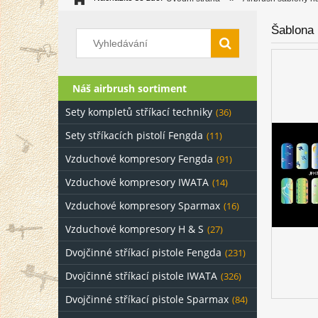
Šablona 
Náš airbrush sortiment
Sety kompletů stříkací techniky
(36)
Sety stříkacích pistolí Fengda
(11)
Vzduchové kompresory Fengda
(91)
Vzduchové kompresory IWATA
(14)
Vzduchové kompresory Sparmax
(16)
Vzduchové kompresory H & S
(27)
Dvojčinné stříkací pistole Fengda
(231)
Dvojčinné stříkací pistole IWATA
(326)
Dvojčinné stříkací pistole Sparmax
(84)