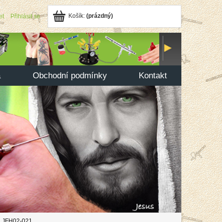
Košík:
(prázdný)
et
Přihlásit se
a
Obchodní podmínky
Kontakt
da JFH02-021