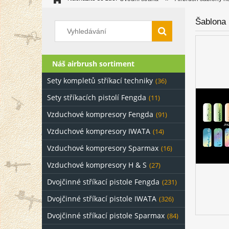
Šablona 
Náš airbrush sortiment
Sety kompletů stříkací techniky
(36)
Sety stříkacích pistolí Fengda
(11)
Vzduchové kompresory Fengda
(91)
Vzduchové kompresory IWATA
(14)
Vzduchové kompresory Sparmax
(16)
Vzduchové kompresory H & S
(27)
Dvojčinné stříkací pistole Fengda
(231)
Dvojčinné stříkací pistole IWATA
(326)
Dvojčinné stříkací pistole Sparmax
(84)