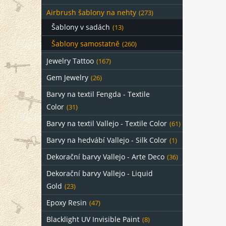
Airbrush šablony na nehty
(273)
Šablony v sadách
(13)
Šablony samostatně
(260)
Jewelry Tattoo
(167)
Gem Jewelry
(26)
Barvy na textil Fengda - Textile
Color
(31)
Barvy na textil Vallejo - Textile Color
(61)
Barvy na hedvábí Vallejo - Silk Color
(1)
Dekorační barvy Vallejo - Arte Deco
(36)
Dekorační barvy Vallejo - Liquid
Gold
(23)
Epoxy Resin
(47)
Blacklight UV Invisible Paint
(8)