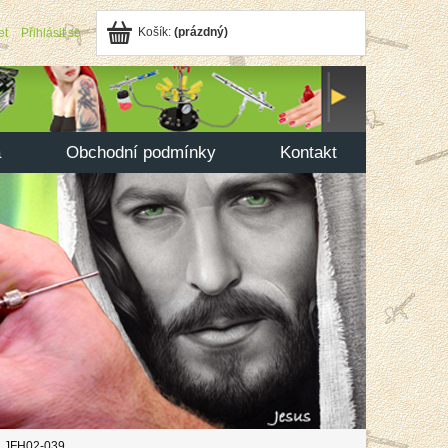
Košík:
(prázdný)
et
Přihlásit se
a
Obchodní podmínky
Kontakt
da JFH02-039