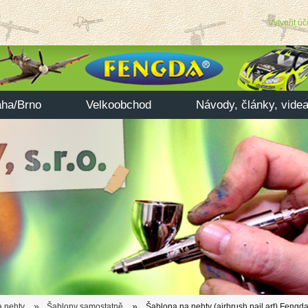
Vytvořit úč
aha/Brno
Velkoobchod
Návody, články, vide
»
»
a nehty
Šablony samostatně
Šablona na nehty (airbrush nail art) Feng