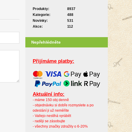
Produkty:
8937
Kategorie:
488
Novinky:
531
Akce:
112
Nepřehlédněte
Přijímáme platby:
Aktuální info:
- máme 150 obj denně
- objednávku si dobře rozmyslete a po
odeslání ji už neměňte
- Vallejo nestíhá vyrábět
- raději se zásobujte
- všechny značky zdražily o 6-20%