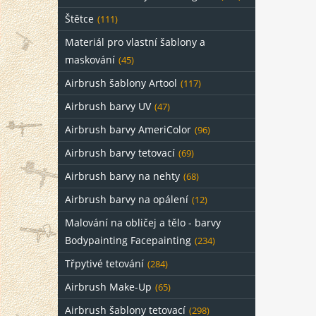
Štětce
(111)
Materiál pro vlastní šablony a
maskování
(45)
Airbrush šablony Artool
(117)
Airbrush barvy UV
(47)
Airbrush barvy AmeriColor
(96)
Airbrush barvy tetovací
(69)
Airbrush barvy na nehty
(68)
Airbrush barvy na opálení
(12)
Malování na obličej a tělo - barvy
Bodypainting Facepainting
(234)
Třpytivé tetování
(284)
Airbrush Make-Up
(65)
Airbrush šablony tetovací
(298)