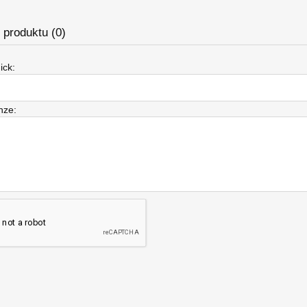
produktu (0)
ick:
nze: