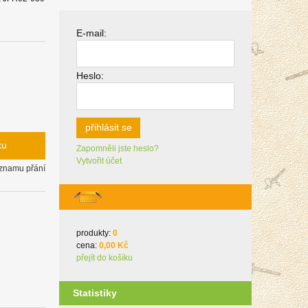
E-mail:
Heslo:
přihlásit se
ku
Zapomněli jste heslo?
Vytvořit účet
eznamu přání
produkty:
0
cena:
0,00 Kč
přejít do košíku
Statistiky