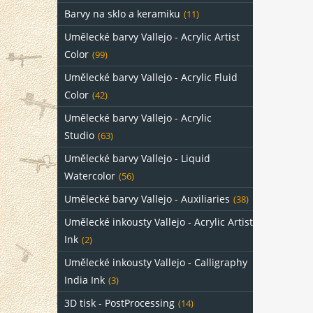
Barvy na sklo a keramiku
(11)
Umělecké barvy Vallejo - Acrylic Artist
Color
(99)
Umělecké barvy Vallejo - Acrylic Fluid
Color
(42)
Umělecké barvy Vallejo - Acrylic
Studio
(63)
Umělecké barvy Vallejo - Liquid
Watercolor
(56)
Umělecké barvy Vallejo - Auxiliaries
(38)
Umělecké inkousty Vallejo - Acrylic Artist
Ink
(2)
Umělecké inkousty Vallejo - Calligraphy
India Ink
(3)
3D tisk - PostProcessing
(14)