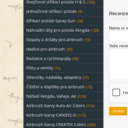
Dvojčinné stříkací pistole H & S
(192)
Jednočinné stříkací pistole
(9)
Recenze 
Stříkací pistole Spray Gun
(28)
Name or n
Náhradní díly pro pistole Fengda
(120)
Stojany a držáky pro airbrush
(15)
Vaše rece
Hadice pro airbrush
(55)
Redukce a rychlospojky
(95)
Filtry a ventily
(15)
Skleničky, nádobky, adaptéry
(37)
Čištění a doplňky pro airbrush
(72)
Nářadí Fengda, Vallejo, AK
(124)
Airbrush barvy Auto-Air Colors
(114)
poslat
Airbrush barvy CANDY2-O
(112)
Airbrush barvy CREATEX Colors
(260)