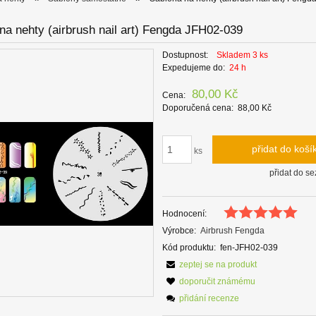
na nehty (airbrush nail art) Fengda JFH02-039
Dostupnost:
Skladem 3 ks
Expedujeme do:
24 h
80,00 Kč
Cena:
Doporučená cena:
88,00 Kč
přidat do koší
ks
přidat do s
Hodnocení:
Výrobce:
Airbrush Fengda
Kód produktu:
fen-JFH02-039
zeptej se na produkt
doporučit známému
přidání recenze