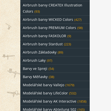
Airbrush barvy CREATEX Illustration
Colors
(93)
Airbrush barvy WICKED Colors
(427)
Airbrush barvy PREMIUM Colors
(98)
Airbrush barvy FASKOLOR
(9)
Airbrush barvy Stardust
(223)
Airbrush Základovky
(89)
Airbrush Laky
(97)
Barvy ve Spreji
(54)
Barvy Měňavky
(38)
Modelářské barvy Vallejo
(1679)
Modelářské barvy LifeColor
(532)
Modelářské barvy AK Interactive
(1858)
Modelářské barvy Abteilung 502
(165)