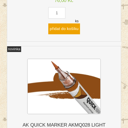
76,00 Kč
ks
přidat do košíku
novinka
AK QUICK MARKER AKMQ028 LIGHT