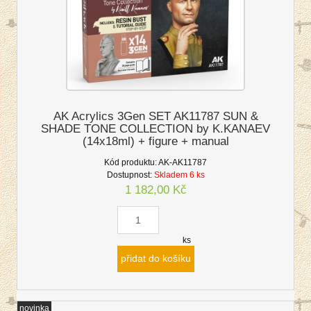
AK Acrylics 3Gen SET AK11787 SUN &
SHADE TONE COLLECTION by K.KANAEV
(14x18ml) + figure + manual
Kód produktu:
AK-AK11787
Dostupnost:
Skladem 6 ks
1 182,00 Kč
ks
přidat do košíku
novinka