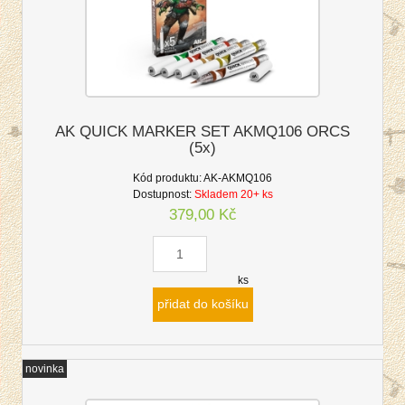
AK QUICK MARKER SET AKMQ106 ORCS
(5x)
Kód produktu:
AK-AKMQ106
Dostupnost:
Skladem 20+ ks
379,00 Kč
ks
přidat do košíku
novinka