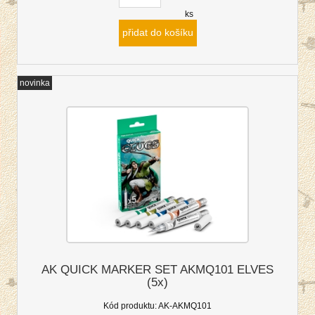
ks
přidat do košíku
novinka
AK QUICK MARKER SET AKMQ101 ELVES
(5x)
Kód produktu:
AK-AKMQ101