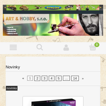
Novinky
«
1
2
3
4
5
...
14
»
novinka