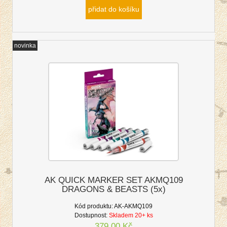
přidat do košíku
novinka
AK QUICK MARKER SET AKMQ109
DRAGONS & BEASTS (5x)
Kód produktu:
AK-AKMQ109
Dostupnost:
Skladem 20+ ks
379,00 Kč