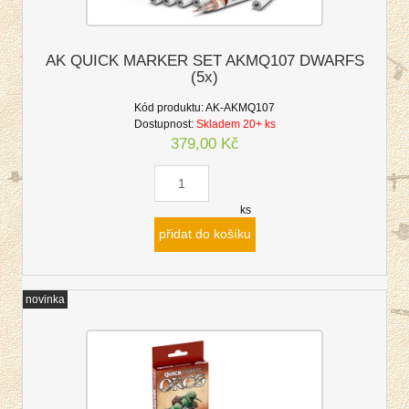
AK QUICK MARKER SET AKMQ107 DWARFS
(5x)
Kód produktu:
AK-AKMQ107
Dostupnost:
Skladem 20+ ks
379,00 Kč
ks
přidat do košíku
novinka