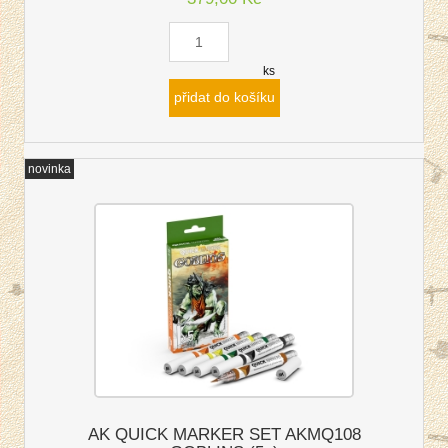
ks
přidat do košíku
novinka
AK QUICK MARKER SET AKMQ108