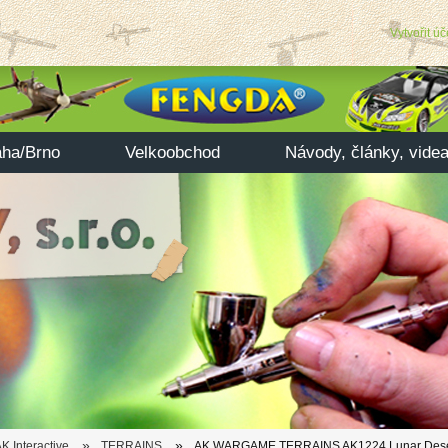
Vytvořit úč
aha/Brno
Velkoobchod
Návody, články, vide
»
»
K Interactive
TERRAINS
AK WARGAME TERRAINS AK1224 Lunar Deser