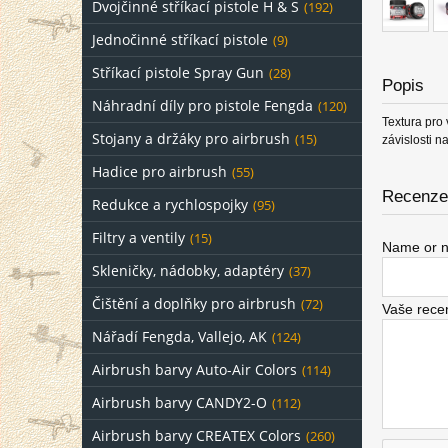
Dvojčinné stříkací pistole H & S
(192)
Jednočinné stříkací pistole
(9)
Stříkací pistole Spray Gun
(28)
Popis
Náhradní díly pro pistole Fengda
(120)
Textura pro
Stojany a držáky pro airbrush
(15)
závislosti n
Hadice pro airbrush
(55)
Recenze 
Redukce a rychlospojky
(95)
Filtry a ventily
(15)
Name or n
Skleničky, nádobky, adaptéry
(37)
Čištění a doplňky pro airbrush
(72)
Vaše rece
Nářadí Fengda, Vallejo, AK
(124)
Airbrush barvy Auto-Air Colors
(114)
Airbrush barvy CANDY2-O
(112)
Airbrush barvy CREATEX Colors
(260)