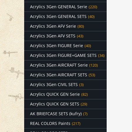
Acrylics 3Gen GENERAL Serie
(220)
Acrylics 3Gen GENERAL SETS
(40)
Acrylics 3Gen AFV Serie
(80)
Acrylics 3Gen AFV SETS
(43)
Acrylics 3Gen FIGURE Serie
(40)
Acrylics 3Gen FIGURE+GAME SETS
(34)
Acrylics 3Gen AIRCRAFT Serie
(120)
Acrylics 3Gen AIRCRAFT SETS
(53)
Acrylics 3Gen CIVIL SETS
(3)
Acrylics QUICK GEN Serie
(82)
Acrylics QUICK GEN SETS
(29)
AK BRIEFCASE SETS (kufry)
(7)
REAL COLORS Paints
(217)