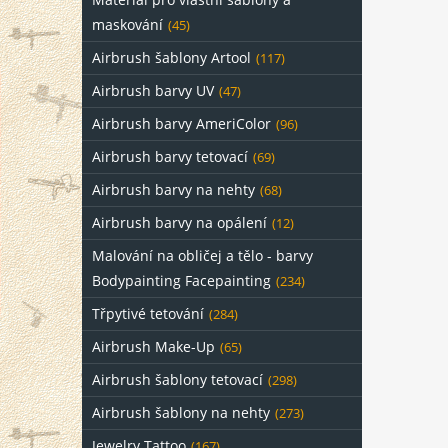
maskování
(45)
Airbrush šablony Artool
(117)
Airbrush barvy UV
(47)
Airbrush barvy AmeriColor
(96)
Airbrush barvy tetovací
(69)
Airbrush barvy na nehty
(68)
Airbrush barvy na opálení
(12)
Malování na obličej a tělo - barvy
Bodypainting Facepainting
(234)
Třpytivé tetování
(284)
Airbrush Make-Up
(65)
Airbrush šablony tetovací
(298)
Airbrush šablony na nehty
(273)
Jewelry Tattoo
(167)