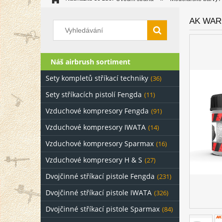
AK WARG
Náš airbrush sortiment
Sety kompletů stříkací techniky
(36)
Sety stříkacích pistolí Fengda
(11)
Vzduchové kompresory Fengda
(91)
Vzduchové kompresory IWATA
(14)
Vzduchové kompresory Sparmax
(16)
Vzduchové kompresory H & S
(27)
Dvojčinné stříkací pistole Fengda
(231)
Dvojčinné stříkací pistole IWATA
(326)
Dvojčinné stříkací pistole Sparmax
(84)