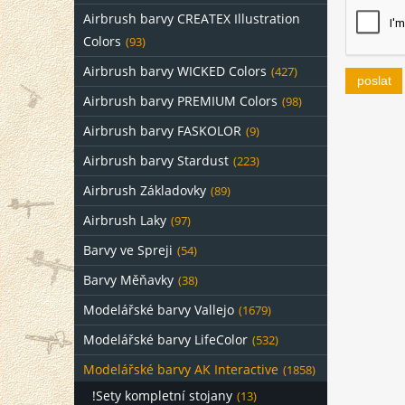
Airbrush barvy CREATEX Illustration
Colors
(93)
Airbrush barvy WICKED Colors
(427)
poslat
Airbrush barvy PREMIUM Colors
(98)
Airbrush barvy FASKOLOR
(9)
Airbrush barvy Stardust
(223)
Airbrush Základovky
(89)
Airbrush Laky
(97)
Barvy ve Spreji
(54)
Barvy Měňavky
(38)
Modelářské barvy Vallejo
(1679)
Modelářské barvy LifeColor
(532)
Modelářské barvy AK Interactive
(1858)
!Sety kompletní stojany
(13)