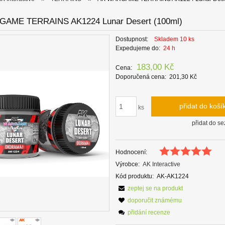
AME TERRAINS AK1224 Lunar Desert (100ml)
Dostupnost:
Skladem 10 ks
Expedujeme do:
24 h
183,00 Kč
Cena:
Doporučená cena:
201,30 Kč
přidat do koší
ks
přidat do s
Hodnocení:
Výrobce:
AK Interactive
Kód produktu:
AK-AK1224
zeptej se na produkt
doporučit známému
přidání recenze