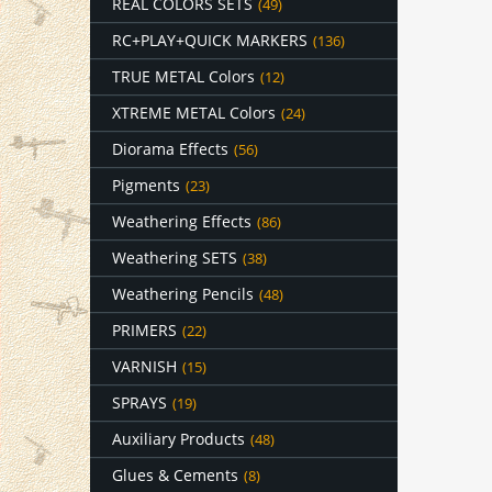
REAL COLORS SETS
(49)
RC+PLAY+QUICK MARKERS
(136)
TRUE METAL Colors
(12)
XTREME METAL Colors
(24)
Diorama Effects
(56)
Pigments
(23)
Weathering Effects
(86)
Weathering SETS
(38)
Weathering Pencils
(48)
PRIMERS
(22)
VARNISH
(15)
SPRAYS
(19)
Auxiliary Products
(48)
Glues & Cements
(8)