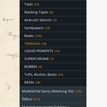
Tools
(74)
Masking Tapes
(8)
Airbrush Stencils
(3)
Sandpapers
(23)
Books
(105)
TERRAINS
(18)
LIQUID PIGMENTS
(10)
SUPERCHROME
(7)
BOBBIN
(4)
Tufts, Bushes, Bases
(47)
RESIN
(38)
Modelářské barvy Abteilung 502
(165)
Štětce
(111)
Materiál pro vlastní šablony a