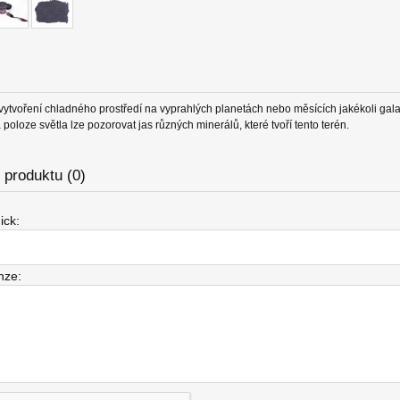
 vytvoření chladného prostředí na vyprahlých planetách nebo měsících jakékoli gala
a poloze světla lze pozorovat jas různých minerálů, které tvoří tento terén.
produktu (0)
ick:
nze: