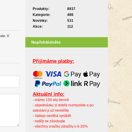
Produkty:
8937
Kategorie:
488
Novinky:
531
Akce:
112
xie. V
Nepřehlédněte
Přijímáme platby:
Aktuální info:
- máme 150 obj denně
- objednávku si dobře rozmyslete a po
odeslání ji už neměňte
- Vallejo nestíhá vyrábět
- raději se zásobujte
- všechny značky zdražily o 6-20%