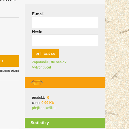
E-mail:
Heslo:
přihlásit se
ku
Zapomněli jste heslo?
Vytvořit účet
eznamu přání
produkty:
0
cena:
0,00 Kč
přejít do košíku
Statistiky