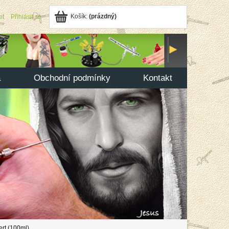
Košík:
(prázdný)
et
Přihlásit se
a
Obchodní podmínky
Kontakt
t (100ml)