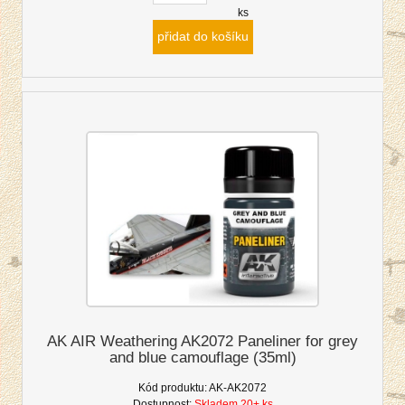
ks
přidat do košíku
AK AIR Weathering AK2072 Paneliner for grey
and blue camouflage (35ml)
Kód produktu:
AK-AK2072
Dostupnost:
Skladem 20+ ks