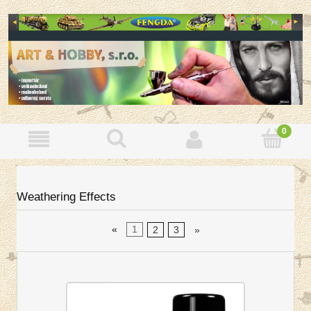
Weathering Effects
«
1
2
3
»