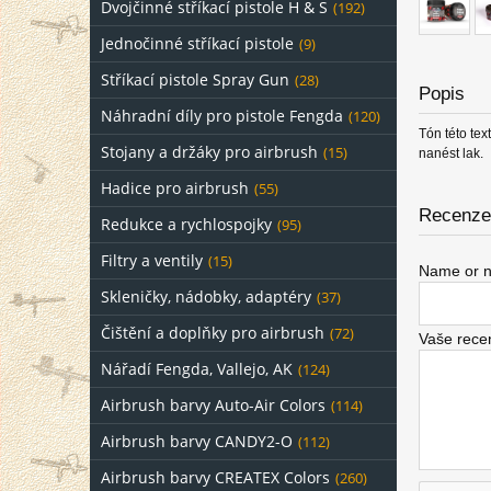
Dvojčinné stříkací pistole H & S
(192)
Jednočinné stříkací pistole
(9)
Stříkací pistole Spray Gun
(28)
Popis
Náhradní díly pro pistole Fengda
(120)
Tón této tex
Stojany a držáky pro airbrush
(15)
nanést lak.
Hadice pro airbrush
(55)
Recenze 
Redukce a rychlospojky
(95)
Filtry a ventily
(15)
Name or n
Skleničky, nádobky, adaptéry
(37)
Čištění a doplňky pro airbrush
(72)
Vaše rece
Nářadí Fengda, Vallejo, AK
(124)
Airbrush barvy Auto-Air Colors
(114)
Airbrush barvy CANDY2-O
(112)
Airbrush barvy CREATEX Colors
(260)