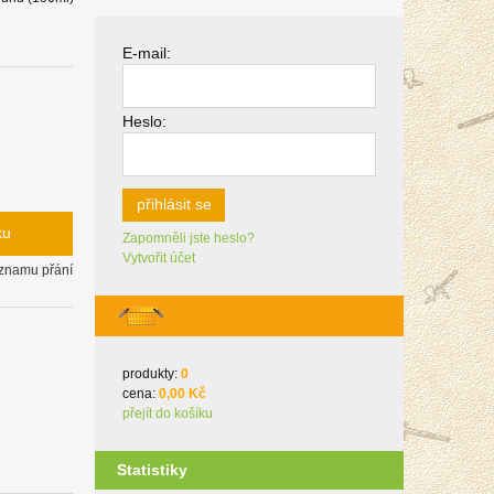
E-mail:
Heslo:
přihlásit se
ku
Zapomněli jste heslo?
Vytvořit účet
eznamu přání
produkty:
0
cena:
0,00 Kč
přejít do košíku
Statistiky