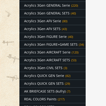
Acrylics 3Gen GENERAL Serie
(220)
Acrylics 3Gen GENERAL SETS
(40)
Acrylics 3Gen AFV Serie
(80)
Acrylics 3Gen AFV SETS
(43)
Acrylics 3Gen FIGURE Serie
(40)
Acrylics 3Gen FIGURE+GAME SETS
(34)
Acrylics 3Gen AIRCRAFT Serie
(120)
Acrylics 3Gen AIRCRAFT SETS
(53)
Acrylics 3Gen CIVIL SETS
(3)
Acrylics QUICK GEN Serie
(82)
Acrylics QUICK GEN SETS
(29)
AK BRIEFCASE SETS (kufry)
(7)
REAL COLORS Paints
(217)