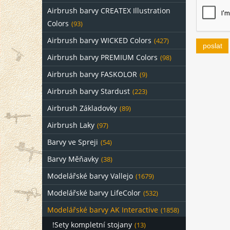
Airbrush barvy CREATEX Illustration
Colors
(93)
Airbrush barvy WICKED Colors
(427)
poslat
Airbrush barvy PREMIUM Colors
(98)
Airbrush barvy FASKOLOR
(9)
Airbrush barvy Stardust
(223)
Airbrush Základovky
(89)
Airbrush Laky
(97)
Barvy ve Spreji
(54)
Barvy Měňavky
(38)
Modelářské barvy Vallejo
(1679)
Modelářské barvy LifeColor
(532)
Modelářské barvy AK Interactive
(1858)
!Sety kompletní stojany
(13)