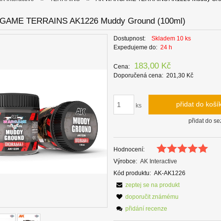
AME TERRAINS AK1226 Muddy Ground (100ml)
Dostupnost:
Skladem 10 ks
Expedujeme do:
24 h
183,00 Kč
Cena:
Doporučená cena:
201,30 Kč
přidat do koší
ks
přidat do s
Hodnocení:
Výrobce:
AK Interactive
Kód produktu:
AK-AK1226
zeptej se na produkt
doporučit známému
přidání recenze