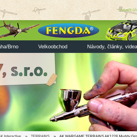
Vytvořit úč
aha/Brno
Velkoobchod
Návody, články, vide
»
»
K Interactive
TERRAINS
AK WARGAME TERRAINS AK1226 Muddy Grou