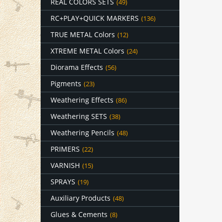
REAL COLORS SETS
(49)
RC+PLAY+QUICK MARKERS
(136)
TRUE METAL Colors
(12)
XTREME METAL Colors
(24)
Diorama Effects
(56)
Pigments
(23)
Weathering Effects
(86)
Weathering SETS
(38)
Weathering Pencils
(48)
PRIMERS
(22)
VARNISH
(15)
SPRAYS
(19)
Auxiliary Products
(48)
Glues & Cements
(8)