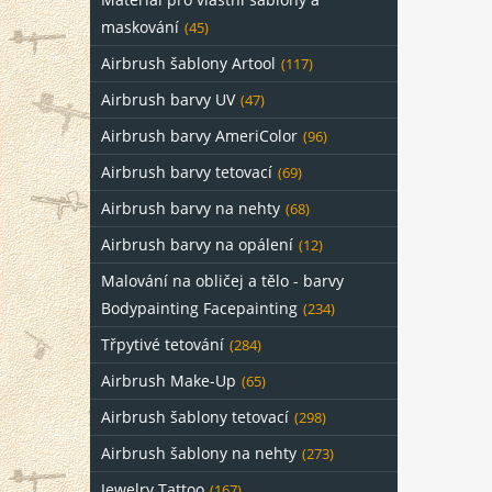
maskování
(45)
Airbrush šablony Artool
(117)
Airbrush barvy UV
(47)
Airbrush barvy AmeriColor
(96)
Airbrush barvy tetovací
(69)
Airbrush barvy na nehty
(68)
Airbrush barvy na opálení
(12)
Malování na obličej a tělo - barvy
Bodypainting Facepainting
(234)
Třpytivé tetování
(284)
Airbrush Make-Up
(65)
Airbrush šablony tetovací
(298)
Airbrush šablony na nehty
(273)
Jewelry Tattoo
(167)