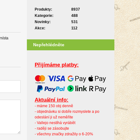
Produkty:
8937
Kategorie:
488
Novinky:
531
Akce:
112
místa
Nepřehlédněte
Přijímáme platby:
Aktuální info:
- máme 150 obj denně
- objednávku si dobře rozmyslete a po
odeslání ji už neměňte
- Vallejo nestíhá vyrábět
- raději se zásobujte
- všechny značky zdražily o 6-20%