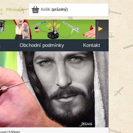
Košík:
(prázdný)
et
Přihlásit se
a
Obchodní podmínky
Kontakt
nd (100ml)