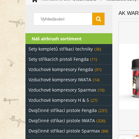
AK WARG
Náš airbrush sortiment
Sety kompletů stříkací techniky
(36)
Sety stříkacích pistolí Fengda
(11)
Vzduchové kompresory Fengda
(91)
Vzduchové kompresory IWATA
(14)
Vzduchové kompresory Sparmax
(16)
Vzduchové kompresory H & S
(27)
Dvojčinné stříkací pistole Fengda
(231)
Dvojčinné stříkací pistole IWATA
(326)
Dvojčinné stříkací pistole Sparmax
(84)