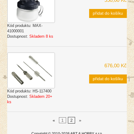
550,00 Kč
přidat do košíku
Kód produktu:
MAX-
41000001
Dostupnost:
Skladem 8 ks
676,00 Kč
přidat do košíku
Kód produktu:
HS-117400
Dostupnost:
Skladem 20+
ks
«
1
2
»
Copyright © 2010-2026 ART & HOBBY, s.r.o.