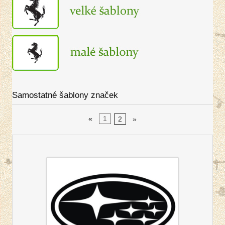
Samostatné šablony značek
«
1
2
»