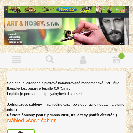
Šablona je vyrobena z plotrové kalandrované monomerické PVC fólie,
tloušťka bez papíru a lepidla 0,075mm.
Lepidlo je permanentní polyakrylové disperzní.
Jednorázové šablony = mají volné části (po sloupnutí je nedáte na stejné
místo).
Některé šablony jsou z jednoho kusu, lze je tedy použít vícekrát :)
Náhled všech šablon